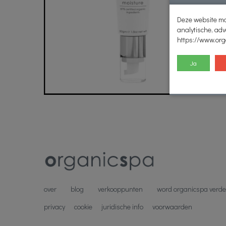
Deze website ma
analytische, adv
https://www.or
Ja
over
blog
verkooppunten
word organicspa verde
privacy
cookie
juridische info
voorwaarden