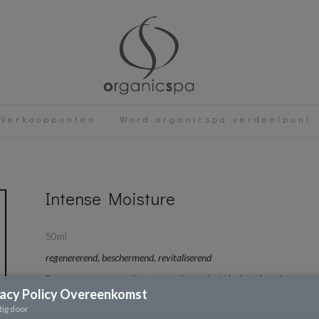
Verkooppunten
Word organicspa verdeelpunt
Intense Moisture
50ml
regenererend, beschermend, revitaliserend
Deze geconcentreerde crème zal jouw huid helpen beschermen teg
vacy Policy Overeenkomst
hydratie en vitaliteit worden hersteld.
tig door
Huidtype: droog, gehydrateerd, rijp