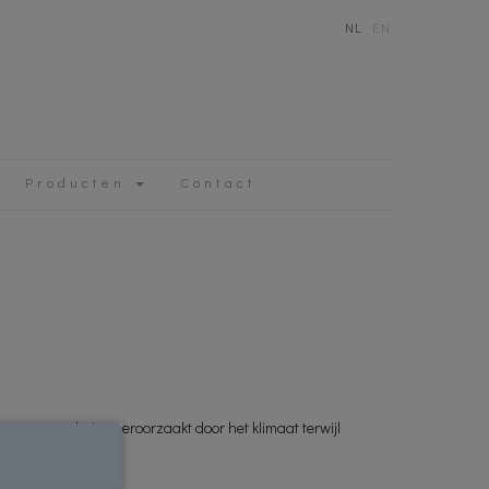
NL
EN
Producten
Contact
en veroudering veroorzaakt door het klimaat terwijl