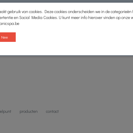
akt gebruik van cookies. Deze cookies onderscheiden we in de categorieën f
ertentie en Social Media Cookies. U kunt meer info hierover vinden op onze 
ganicspa.be
Nee
elpunt
producten
contact