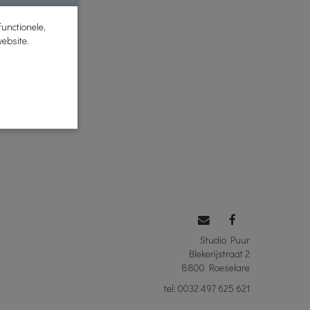
unctionele,
website.
Studio Puur
Blekerijstraat 2
8800 Roeselare
tel: 0032 497 625 621